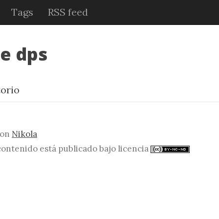
Tags
RSS feed
re dps
torio
con
Nikola
contenido está publicado bajo licencia