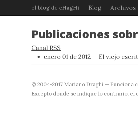
Ir
Blog
Archivos
el blog de cHagHi
al
contenido
principal
Publicaciones sob
Canal RSS
enero 01 de 2012
El viejo escri
© 2004-2017 Mariano Draghi — Funciona 
Excepto donde se indique lo contrario, el 