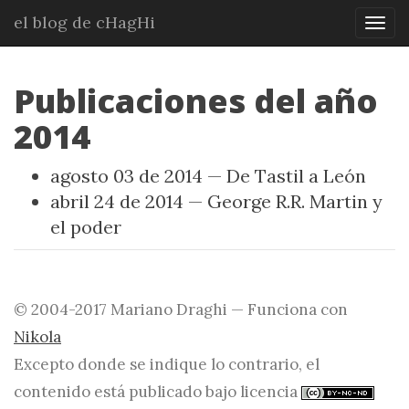
Ir
el blog de cHagHi
Mos
al
nav
contenido
principal
Publicaciones del año
2014
agosto 03 de 2014
De Tastil a León
abril 24 de 2014
George R.R. Martin y
el poder
© 2004-2017 Mariano Draghi — Funciona con
Nikola
Excepto donde se indique lo contrario, el
contenido está publicado bajo licencia