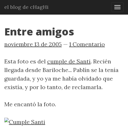
Ir
el blog de cHagHi
Mos
al
nav
contenido
principal
Entre amigos
noviembre 13 de 2005
1 Comentario
Esta foto es del
cumple de Santi
. Recién
llegada desde Bariloche... Pablín se la tenía
guardada, y yo ya me había olvidado que
existía, y por lo tanto, de reclamarla.
Me encantó la foto.