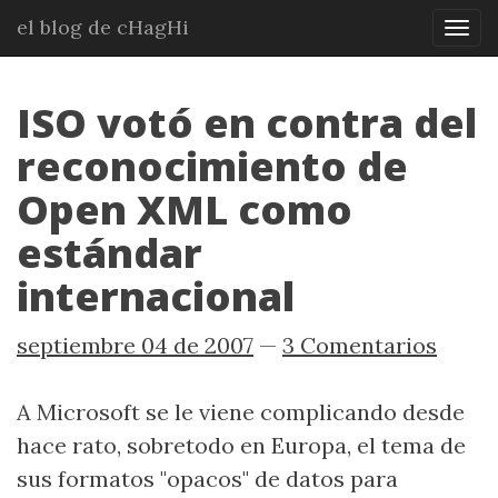
Ir
el blog de cHagHi
Mos
al
nav
contenido
principal
ISO votó en contra del
reconocimiento de
Open XML como
estándar
internacional
septiembre 04 de 2007
3 Comentarios
A Microsoft se le viene complicando desde
hace rato, sobretodo en Europa, el tema de
sus formatos "opacos" de datos para