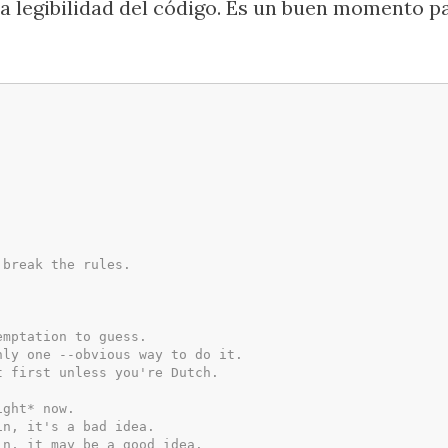
la legibilidad del código. Es un buen momento 
 break the rules.
emptation to guess.
nly one --obvious way to do it.
t first unless you're Dutch.
ight* now.
in, it's a bad idea.
in, it may be a good idea.