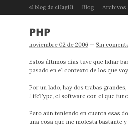
Ir
Blog
Archivos
el blog de cHagHi
al
contenido
principal
PHP
noviembre 02 de 2006
Sin coment
Estos últimos días tuve que lidiar b
pasado en el contexto de los que voy
Por un lado, hay dos trabas grandes,
LifeType, el software con el que func
Pero aún teniendo en cuenta esas do
una cosa que me molesta bastante y 