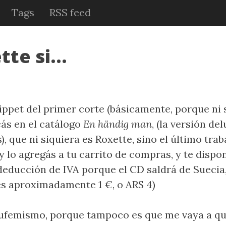
Tags
RSS feed
te si...
ippet del primer corte (básicamente, porque ni s
cás en el catálogo
En händig man
, (la versión d
 que ni siquiera es Roxette, sino el último trab
 lo agregás a tu carrito de compras, y te dispon
deducción de IVA porque el CD saldrá de Suecia,
 es aproximadamente 1 €, o AR$ 4)
 eufemismo, porque tampoco es que me vaya a q