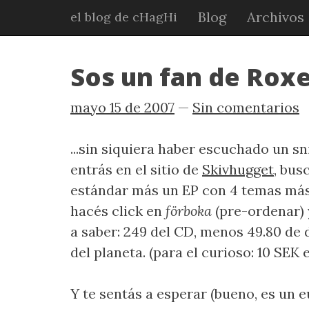
Ir
Blog
Archivos
el blog de cHagHi
al
contenido
principal
Sos un fan de Roxet
mayo 15 de 2007
Sin comentarios
...sin siquiera haber escuchado un sn
entrás en el sitio de
Skivhugget
, bus
estándar más un EP con 4 temas más),
hacés click en
förboka
(pre-ordenar) y
a saber: 249 del CD, menos 49.80 de 
del planeta. (para el curioso: 10 SEK
Y te sentás a esperar (bueno, es un