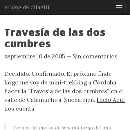
Ir
el blog de cHagHi
Mos
al
nav
contenido
principal
Travesía de las dos
cumbres
septiembre 10 de 2005
Sin comentarios
Decidido. Confirmado. El próximo finde
largo me voy de mini-trekking a Córdoba,
hacer la "Travesía de las dos cumbres", en el
valle de Calamuchita. Suena bien.
Hielo Azul
nos cuenta:
"Para el último fin de semana largo del año,