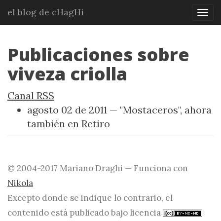
Ir
el blog de cHagHi
Mos
al
nav
contenido
principal
Publicaciones sobre
viveza criolla
Canal RSS
agosto 02 de 2011
"Mostaceros", ahora
también en Retiro
© 2004-2017 Mariano Draghi — Funciona con
Nikola
Excepto donde se indique lo contrario, el
contenido está publicado bajo licencia