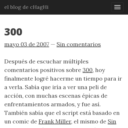
Ir
el blog de cHagHi
Mos
al
nav
contenido
principal
300
mayo 03 de 2007
Sin comentarios
Después de escuchar múltiples
comentarios positivos sobre
300
, hoy
finalmente logré hacerme un tiempo para ir
a verla. Sabía que iría a ver una peli de
acción, con muchas escenas épicas de
enfrentamientos armados, y fue así.
También sabía que el script está basado en
un comic de
Frank Miller
, el mismo de
Sin