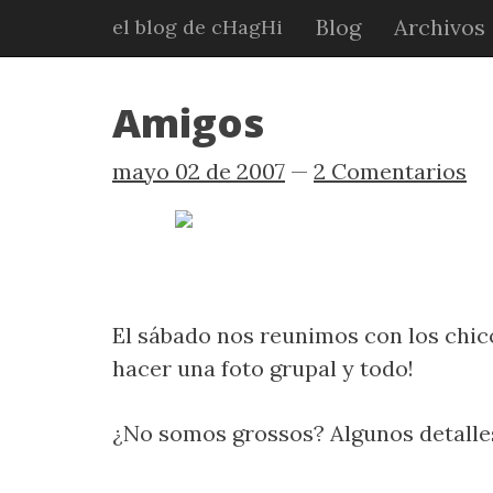
Ir
Blog
Archivos
el blog de cHagHi
al
contenido
principal
Amigos
mayo 02 de 2007
2 Comentarios
El sábado nos reunimos con los chico
hacer una foto grupal y todo!
¿No somos grossos? Algunos detalles