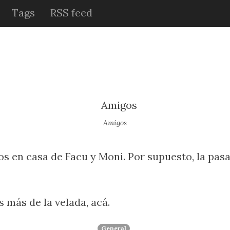
Tags
RSS feed
Amigos
s en casa de Facu y Moni. Por supuesto, la pas
 más de la velada,
acá
.
General