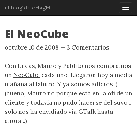
Ir
el blog de cHagHi
Mos
al
nav
contenido
principal
El NeoCube
octubre 10 de 2008
3 Comentarios
Con Lucas, Mauro y Pablito nos compramos
un
NeoCube
cada uno. Llegaron hoy a media
mañana al laburo. Y ya somos adictos :)
(bueno, Mauro no porque está en la ofi de un
cliente y todavía no pudo hacerse del suyo...
solo nos ha envidiado vía GTalk hasta
ahora...)