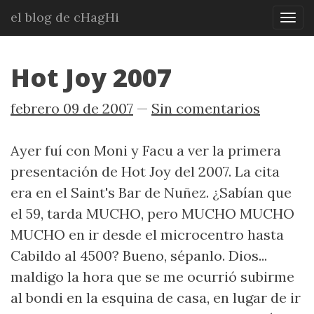
Ir
el blog de cHagHi
Mos
al
nav
contenido
principal
Hot Joy 2007
febrero 09 de 2007
Sin comentarios
Ayer fuí con Moni y Facu a ver la primera
presentación de Hot Joy del 2007. La cita
era en el Saint's Bar de Nuñez. ¿Sabían que
el 59, tarda MUCHO, pero MUCHO MUCHO
MUCHO en ir desde el microcentro hasta
Cabildo al 4500? Bueno, sépanlo. Dios...
maldigo la hora que se me ocurrió subirme
al bondi en la esquina de casa, en lugar de ir