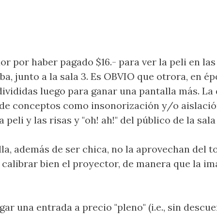
 por haber pagado $16.- para ver la peli en las 
iba, junto a la sala 3. Es OBVIO que otrora, en é
ivididas luego para ganar una pantalla más. La d
de conceptos como insonorización y/o aislación 
eli y las risas y "oh! ah!" del público de la sala 
la, además de ser chica, no la aprovechan del t
e calibrar bien el proyector, de manera que la i
ar una entrada a precio "pleno" (i.e., sin desc