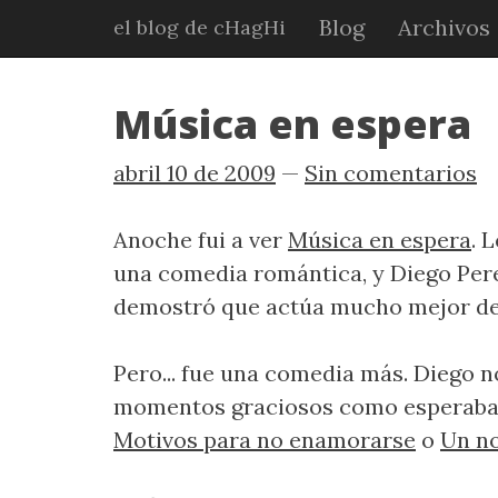
Ir
Blog
Archivos
el blog de cHagHi
al
contenido
principal
Música en espera
abril 10 de 2009
Sin comentarios
Anoche fui a ver
Música en espera
. 
una comedia romántica, y Diego Pere
demostró que actúa mucho mejor de lo
Pero... fue una comedia más. Diego no
momentos graciosos como esperaba, 
Motivos para no enamorarse
o
Un no