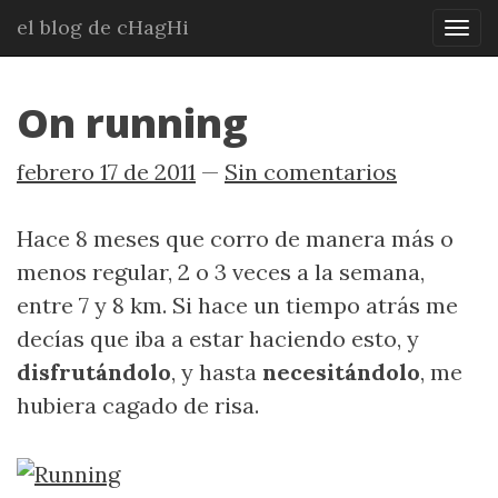
Ir
el blog de cHagHi
Mos
al
nav
contenido
principal
On running
febrero 17 de 2011
Sin comentarios
Hace 8 meses que corro de manera más o
menos regular, 2 o 3 veces a la semana,
entre 7 y 8 km. Si hace un tiempo atrás me
decías que iba a estar haciendo esto, y
disfrutándolo
, y hasta
necesitándolo
, me
hubiera cagado de risa.